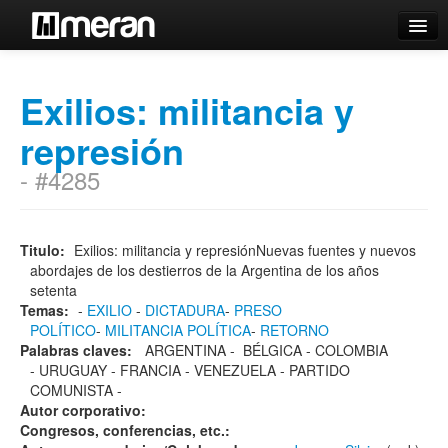
Catálogo
Exilios: militancia y
Búsqueda Avanzada
represión
Estantes Virtuales
- #4285
Contacto
Titulo:
Exilios: militancia y represiónNuevas fuentes y nuevos
abordajes de los destierros de la Argentina de los años
Iniciar sesión
setenta
Temas:
-
EXILIO
-
DICTADURA
-
PRESO
POLÍTICO
-
MILITANCIA POLÍTICA
-
RETORNO
Palabras claves:
ARGENTINA - BÉLGICA - COLOMBIA
- URUGUAY - FRANCIA - VENEZUELA - PARTIDO
COMUNISTA -
Autor corporativo:
Congresos, conferencias, etc.: