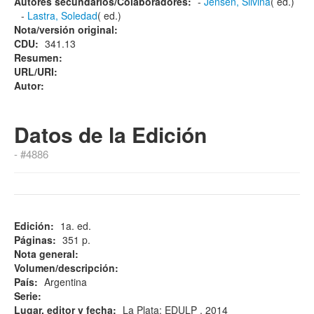
Autores secundarios/Colaboradores:
-
Jensen, Silvina
( ed.)
-
Lastra, Soledad
( ed.)
Nota/versión original:
CDU:
341.13
Resumen:
URL/URI:
Autor:
Datos de la Edición
- #4886
Edición:
1a. ed.
Páginas:
351 p.
Nota general:
Volumen/descripción:
País:
Argentina
Serie:
Lugar, editor y fecha:
La Plata: EDULP , 2014