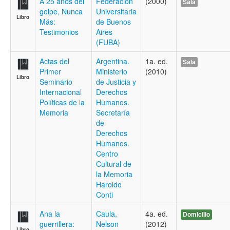
A 25 años del
Federación
(2000)
Sala
golpe, Nunca
Universitaria
Libro
Más:
de Buenos
Testimonios
Aires
(FUBA)
Actas del
Argentina.
1a. ed.
Sala
Primer
Ministerio
(2010)
Libro
Seminario
de Justicia y
Internacional
Derechos
Políticas de la
Humanos.
Memoria
Secretaría
de
Derechos
Humanos.
Centro
Cultural de
la Memoria
Haroldo
Conti
Ana la
Caula,
4a. ed.
Domicilio
guerrillera:
Nelson
(2012)
Libro