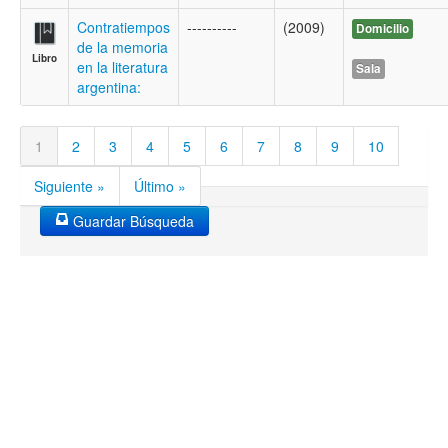
Contratiempos
----------
(2009)
Domicilio
de la memoria
Libro
en la literatura
Sala
argentina:
1
2
3
4
5
6
7
8
9
10
Siguiente »
Último »
Guardar Búsqueda