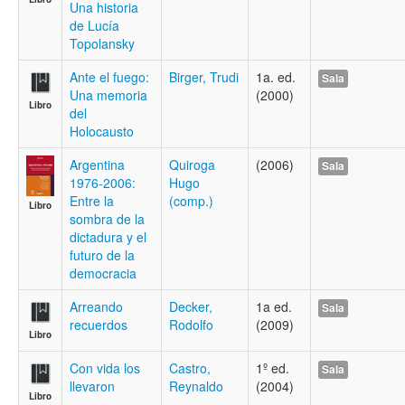
Una historia
de Lucía
Topolansky
Ante el fuego:
Birger, Trudi
1a. ed.
Sala
Una memoria
(2000)
Libro
del
Holocausto
Argentina
Quiroga
(2006)
Sala
1976-2006:
Hugo
Entre la
(comp.)
Libro
sombra de la
dictadura y el
futuro de la
democracia
Arreando
Decker,
1a ed.
Sala
recuerdos
Rodolfo
(2009)
Libro
Con vida los
Castro,
1º ed.
Sala
llevaron
Reynaldo
(2004)
Libro