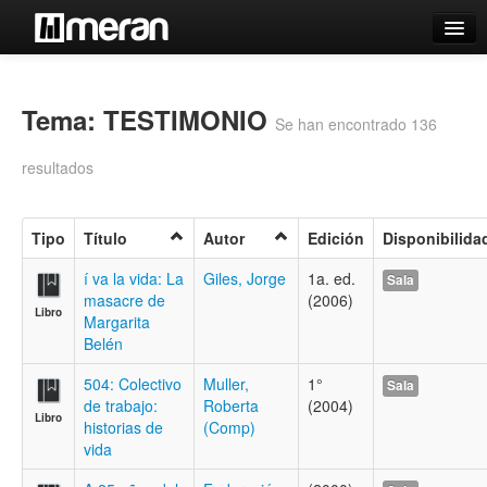
Catálogo
Búsqueda Avanzada
Tema: TESTIMONIO
Se han encontrado 136
Estantes Virtuales
resultados
Tipo
Título
Autor
Edición
Disponibilida
Contacto
í va la vida: La
Giles, Jorge
1a. ed.
Sala
masacre de
(2006)
Iniciar sesión
Libro
Margarita
Belén
504: Colectivo
Muller,
1°
Sala
de trabajo:
Roberta
(2004)
Libro
historias de
(Comp)
vida